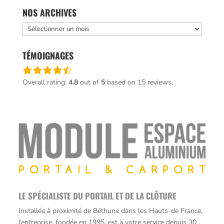
NOS ARCHIVES
Nos
archives
TÉMOIGNAGES
Une
note
Overall rating:
4.8
out of
5
based on
15
reviews.
de
4,8
basée
sur
12 345
votes
LE SPÉCIALISTE DU PORTAIL ET DE LA CLÔTURE
Installée à proximité de Béthune dans les Hauts-de France,
l’entreprise, fondée en 1995, est à votre service depuis 30