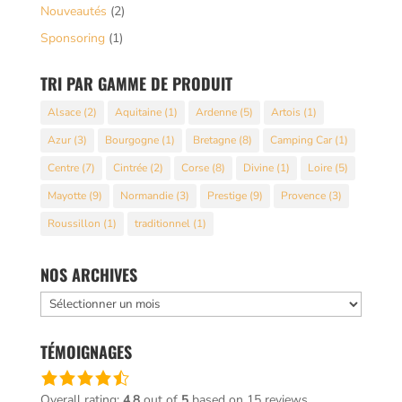
Nouveautés
(2)
Sponsoring
(1)
TRI PAR GAMME DE PRODUIT
Alsace
(2)
Aquitaine
(1)
Ardenne
(5)
Artois
(1)
Azur
(3)
Bourgogne
(1)
Bretagne
(8)
Camping Car
(1)
Centre
(7)
Cintrée
(2)
Corse
(8)
Divine
(1)
Loire
(5)
Mayotte
(9)
Normandie
(3)
Prestige
(9)
Provence
(3)
Roussillon
(1)
traditionnel
(1)
NOS ARCHIVES
Nos
archives
TÉMOIGNAGES
Une
note
Overall rating:
4.8
out of
5
based on
15
reviews.