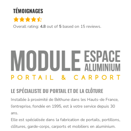
archives
TÉMOIGNAGES
Une
note
Overall rating:
4.8
out of
5
based on
15
reviews.
de
4,8
basée
sur
12 345
votes
LE SPÉCIALISTE DU PORTAIL ET DE LA CLÔTURE
Installée à proximité de Béthune dans les Hauts-de France,
l’entreprise, fondée en 1995, est à votre service depuis 30
ans.
Elle est spécialisée dans la fabrication de portails, portillons,
clôtures, garde-corps, carports et mobiliers en aluminium.