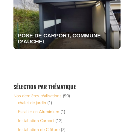
POSE DE CARPORT, COMMUNE
D’AUCHEL
SÉLECTION PAR THÉMATIQUE
Nos dernières réalisations
(90)
chalet de jardin
(1)
Escalier en Aluminium
(1)
Installation Carport
(12)
Installation de Clôture
(7)