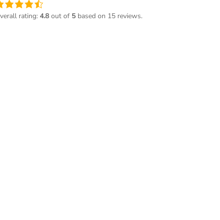
ne
ote
verall rating:
4.8
out of
5
based on
15
reviews.
e
,8
asée
ur
2 345
otes