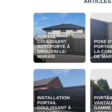
ARTICLES
PORTAIL
COULISSANT
POSE D
AUTOPORTÉ À
PORTAI
DROUVIN-LE-
LA CO
MARAIS
DE MAR
INSTALLATION
PORTAI
PORTAIL
VANTAU
COULISSANT À
GAMME