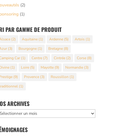
ouveautés
(2)
ponsoring
(1)
RI PAR GAMME DE PRODUIT
Alsace
(2)
Aquitaine
(1)
Ardenne
(5)
Artois
(1)
Azur
(3)
Bourgogne
(1)
Bretagne
(8)
Camping Car
(1)
Centre
(7)
Cintrée
(2)
Corse
(8)
Divine
(1)
Loire
(5)
Mayotte
(9)
Normandie
(3)
Prestige
(9)
Provence
(3)
Roussillon
(1)
traditionnel
(1)
OS ARCHIVES
os
rchives
ÉMOIGNAGES