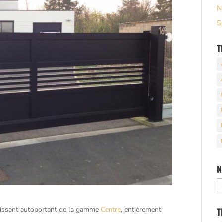
N
S
T
N
N
a
oulissant autoportant de la gamme
Centre
, entièrement
T