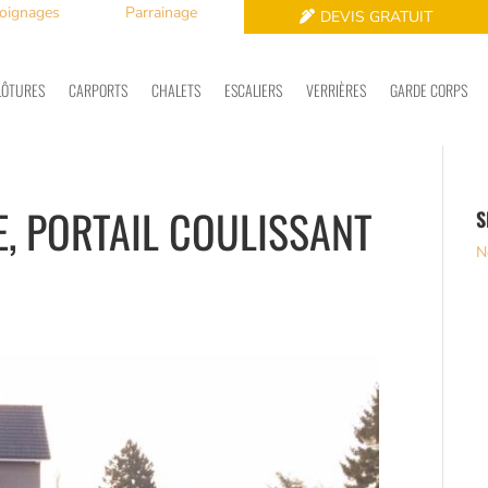
oignages
Parrainage
DEVIS GRATUIT
LÔTURES
CARPORTS
CHALETS
ESCALIERS
VERRIÈRES
GARDE CORPS
, PORTAIL COULISSANT
S
N