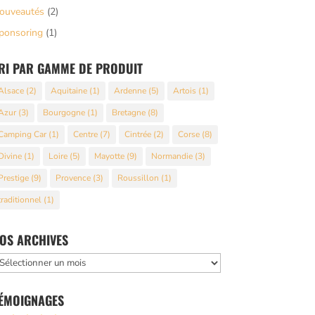
ouveautés
(2)
ponsoring
(1)
RI PAR GAMME DE PRODUIT
Alsace
(2)
Aquitaine
(1)
Ardenne
(5)
Artois
(1)
Azur
(3)
Bourgogne
(1)
Bretagne
(8)
Camping Car
(1)
Centre
(7)
Cintrée
(2)
Corse
(8)
Divine
(1)
Loire
(5)
Mayotte
(9)
Normandie
(3)
Prestige
(9)
Provence
(3)
Roussillon
(1)
traditionnel
(1)
OS ARCHIVES
os
rchives
ÉMOIGNAGES