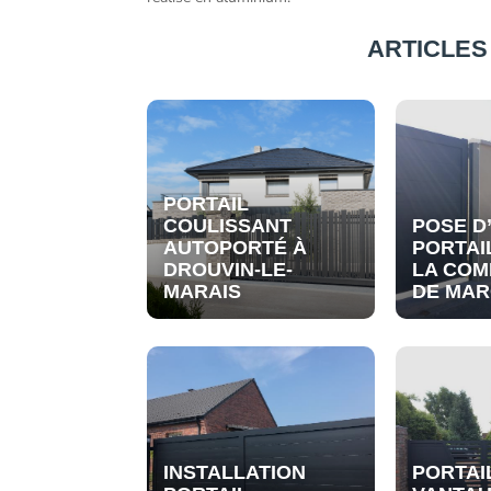
ARTICLES
PORTAIL
COULISSANT
POSE D
AUTOPORTÉ À
PORTAI
DROUVIN-LE-
LA CO
MARAIS
DE MAR
INSTALLATION
PORTAI