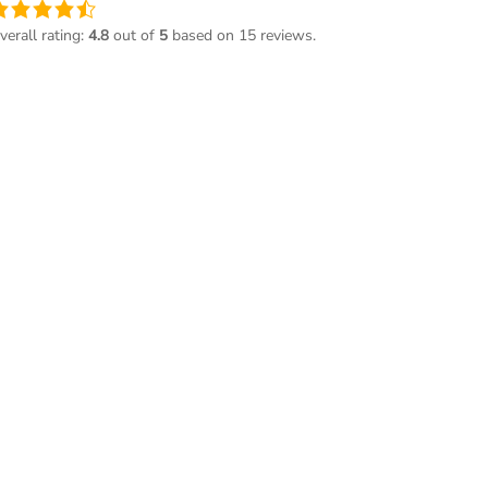
ne
ote
verall rating:
4.8
out of
5
based on
15
reviews.
e
,8
asée
ur
2 345
otes