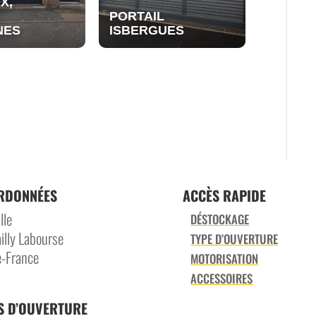
X,
PORTAIL
NES
ISBERGUES
RDONNÉES
ACCÈS RAPIDE
lle
DÉSTOCKAGE
illy Labourse
TYPE D’OUVERTURE
-France
MOTORISATION
ACCESSOIRES
S D’OUVERTURE