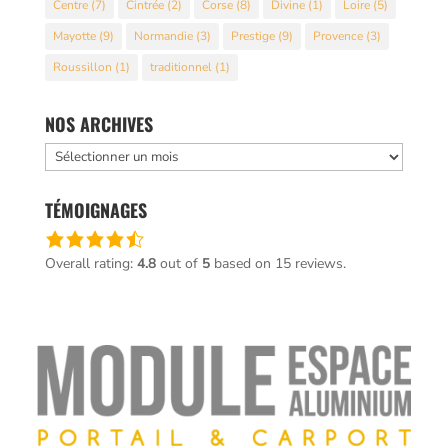
Centre
(7)
Cintrée
(2)
Corse
(8)
Divine
(1)
Loire
(5)
Mayotte
(9)
Normandie
(3)
Prestige
(9)
Provence
(3)
Roussillon
(1)
traditionnel
(1)
NOS ARCHIVES
Nos
archives
TÉMOIGNAGES
Une
note
Overall rating:
4.8
out of
5
based on
15
reviews.
de
4,8
basée
sur
12 345
votes