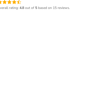
ne
ote
verall rating:
4.8
out of
5
based on
15
reviews.
e
,8
asée
ur
2 345
otes