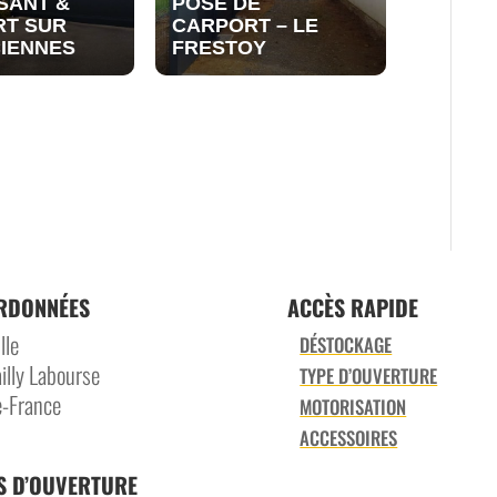
SANT &
POSE DE
RT SUR
CARPORT – LE
IENNES
FRESTOY
RDONNÉES
ACCÈS RAPIDE
lle
DÉSTOCKAGE
illy Labourse
TYPE D’OUVERTURE
-France
MOTORISATION
ACCESSOIRES
S D’OUVERTURE