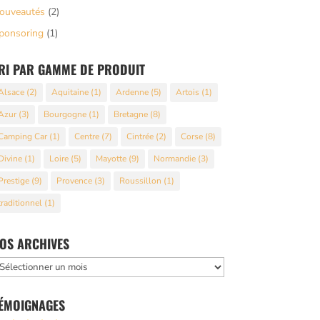
ouveautés
(2)
ponsoring
(1)
RI PAR GAMME DE PRODUIT
Alsace
(2)
Aquitaine
(1)
Ardenne
(5)
Artois
(1)
Azur
(3)
Bourgogne
(1)
Bretagne
(8)
Camping Car
(1)
Centre
(7)
Cintrée
(2)
Corse
(8)
Divine
(1)
Loire
(5)
Mayotte
(9)
Normandie
(3)
Prestige
(9)
Provence
(3)
Roussillon
(1)
traditionnel
(1)
OS ARCHIVES
os
rchives
ÉMOIGNAGES