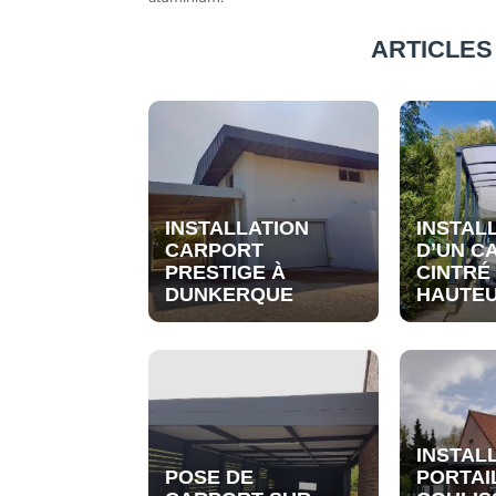
ARTICLES
INSTALLATION
INSTAL
CARPORT
D’UN C
PRESTIGE À
CINTRÉ
DUNKERQUE
HAUTEU
INSTAL
POSE DE
PORTAI