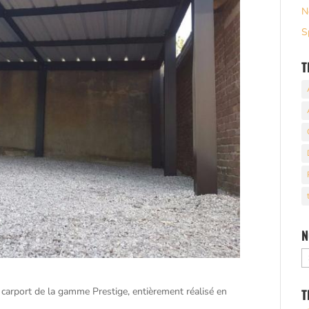
N
S
T
N
N
a
 carport de la gamme Prestige, entièrement réalisé en
T